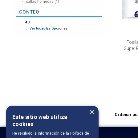
Toallas húmedas (1)
CONTEO
40
Toall
Super 
pa
×
Ordenar po
Este sitio web utiliza
cookies
He recibido la información de la
Política de