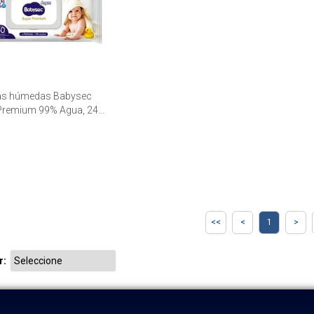
as húmedas Babysec
Premium 99% Agua, 24
quetes de 40 unid.
1
r: