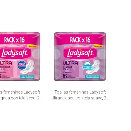
as femeninas Ladysoft
Toallas femeninas Ladysoft
lgada con tela seca, 20
Ultradelgada con tela suave, 20
quetes de 16 unid
paquetes de 16 unid