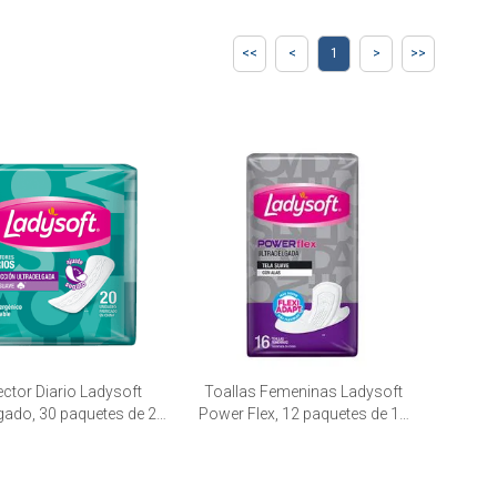
1
ector Diario Ladysoft
Toallas Femeninas Ladysoft
lgado, 30 paquetes de 20
Power Flex, 12 paquetes de 16
unid.
unid.