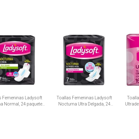
s Femeninas Ladysoft
Toallas Femeninas Ladysoft
Toall
a Normal, 24 paquetes
Nocturna Ultra Delgada, 24
Ultrade
de 7 unid.
paquetes de 7 unid.
pa