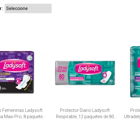
r:
s Femeninas Ladysoft
Protector Diario Ladysoft
Prot
a Maxi Pro, 8 paquetes
Respirable, 12 paquetes de 80
Ultrade
de 10 unid.
unid.