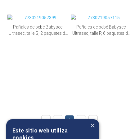
Pañales de bebé Babysec
Pañales de bebé Babysec
Ultrasec, talle G, 2 paquetes de
Ultrasec, talle P, 6 paquetes de
120 unid.
36 unid.
1
×
Este sitio web utiliza
Ordenar por:
cookies