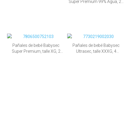
Super Premium 99% Agua, 24
paquetes de 40 unid.
Pañales de bebé Babysec
Pañales de bebé Babysec
Super Premium, talle XG, 2
Ultrasec, talle XXXG, 4
paquetes de 68 unid.
paquetes de 48 unid.