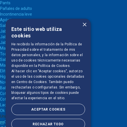
Pants
Pañales de adulto
Incontinencia leve
Apósitos
×
Sabanillas
Este sitio web utiliza
Jabones
cookies
Jabón en Barra
Jabón Líquido
He recibido la información de la
Política de
Mascotas
Privacidad
sobre el tratamiento de mis
Toallas húmedas
datos personales, y la información sobre el
Sabanillas
uso de cookies técnicamente necesarias
Marcas
disponible en la
Política de Cookies
.
Elite
Al hacer clic en "Aceptar cookies", autorizo
Higienol
el uso de las cookies opcionales detalladas
en Centro de Cookies. También puedo
Nova
rechazarlas o configurarlas. Sin embargo,
Babysec
bloquear algunos tipos de cookies puede
Cotidian
afectar la experiencia en el sitio.
Cotidian Lady
Ladysoft
ACEPTAR COOKIES
Ok Pet
Una empresa CMPC
Contacto
RECHAZAR TODO