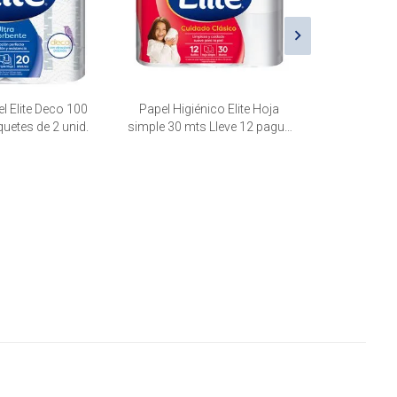
l Elite Deco 100
Papel Higiénico Elite Hoja
Pañuelos Fa
uetes de 2 unid.
simple 30 mts Lleve 12 pague
Premium, 3
11, 4 paquetes de 12 unid.