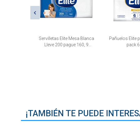
o Higienol
Servilletas Elite Mesa Blanca
Pañuelos Elite p
 Simple 30
Lleve 200 pague 160, 9
pack 6
 de 4 unid.
paquetes de 200 unid.
¡TAMBIÉN TE PUEDE INTERES