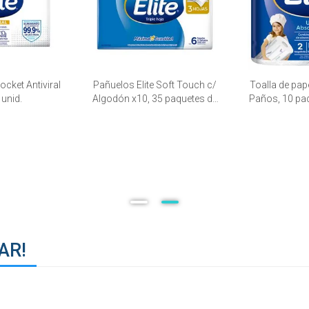
ocket Antiviral
Pañuelos Elite Soft Touch c/
Toalla de pape
 unid.
Algodón x10, 35 paquetes de
Paños, 10 paq
6 unid.
AR!