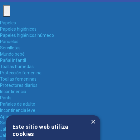
Cerrar
Papeles
Papeles higiénicos
Papeles higiénicos húmedo
Pañuelos
Servilletas
Mundo bebé
Pañal infantil
Toallas húmedas
Protección femenina
Toallas femeninas
Protectores diarios
Incontinencia
Pants
Pañales de adulto
Incontinencia leve
Apósitos
×
Sabanillas
Este sitio web utiliza
Jabones
cookies
Jabón en Barra