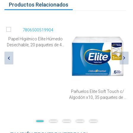
Productos Relacionados
o Elite Húmedo
paquetes de 40
d.
Pañuelos Elite Soft Touch c/
Pañuelos Elite pocket
Algodón x10, 35 paquetes de 6
pack 6 unid
unid.