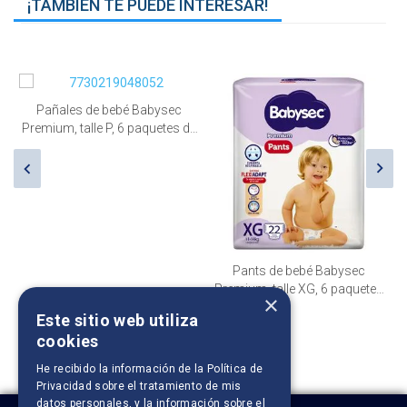
¡TAMBIÉN TE PUEDE INTERESAR!
Pañales de bebé Babysec
Paña
emium, talle P, 6 paquetes de
Ultrase
36 unid.
Pants de bebé Babysec
Premium, talle XG, 6 paquetes
×
de 22 unid.
Este sitio web utiliza
cookies
He recibido la información de la
Política de
Privacidad
sobre el tratamiento de mis
datos personales, y la información sobre el