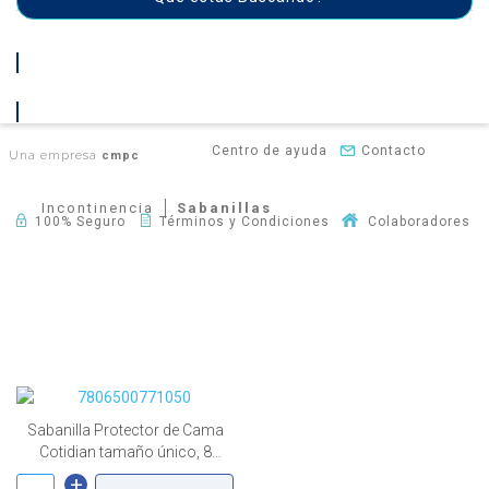
Centro de ayuda
Contacto
Una empresa
cmpc
Incontinencia
Sabanillas
100% Seguro
Términos y Condiciones
Colaboradores
primeiro
anterior
1
próximo
último
Sabanilla Protector de Cama
Cotidian tamaño único, 8
paquetes de 8 unid.
+