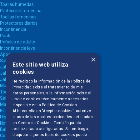
Toallas húmedas
Protección femenina
Toallas femeninas
Protectores diarios
Incontinencia
Pants
Pañales de adulto
Incontinencia leve
Apósitos
×
Sabanillas
Este sitio web utiliza
Jabones
cookies
Jabón en Barra
Jabón Líquido
He recibido la información de la
Política de
Mascotas
Privacidad
sobre el tratamiento de mis
Toallas húmedas
datos personales, y la información sobre el
Sabanillas
uso de cookies técnicamente necesarias
Marcas
disponible en la
Política de Cookies
.
Elite
Al hacer clic en "Aceptar cookies", autorizo
Higienol
el uso de las cookies opcionales detalladas
en Centro de Cookies. También puedo
Nova
rechazarlas o configurarlas. Sin embargo,
Babysec
bloquear algunos tipos de cookies puede
Cotidian