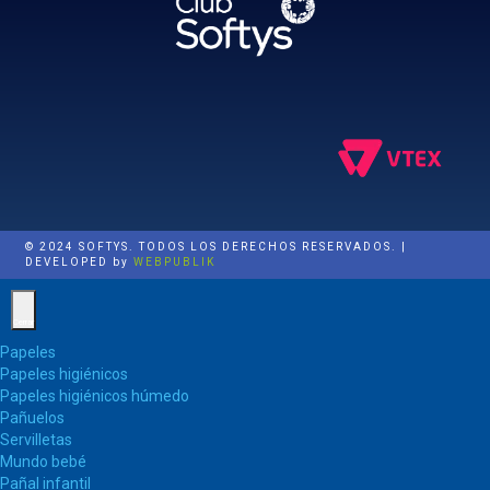
© 2024 SOFTYS. TODOS LOS DERECHOS RESERVADOS. |
DEVELOPED by
WEBPUBLIK
Cerrar
Papeles
Papeles higiénicos
Papeles higiénicos húmedo
Pañuelos
Servilletas
Mundo bebé
Pañal infantil